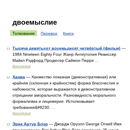
двоемыслие
Толкование
Перевод
Книги
Тысяча девятьсот восемьдесят четвёртый (фильм)
—
61
1984 Nineteen Eighty Four Жанр Антиутопия Режиссёр
Майкл Рэдфорд Продюсер Саймон Перри …
Википедия
Ханжа
— Ханжество показная (демонстративная) или
62
крайняя (склонная к крайностям) форма благочестия и
набожности, которая выражается в демонстративном
отрицании аморальности. Разновидность морального
формализма и лицемерия. Истолковывает
требования&#8230; …
Википедия
Эрик Артур Блэр
— Джордж Оруэлл George Orwell Имя
63