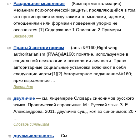
Раздельное мышление
— (Компартментализация)
67
механизм психологической защиты, проявляющийся в том,
что противоречия между какими то мыслями, идеями,
отношениями или формами поведения упорно не
осознаются.[1] Содержание 1 Описание 2 Примеры …
Википедия
Правый авторитаризм
— (англ.&#160;Right wing
68
authoritarianism (RWA))&#160; понятие, используемое в
социальной психологии и психологии личности. Право
авторитарные социальные установки включают в себя
следующие черты:[1][2] Авторитарное подчинение&#160;
ярко выраженное …
Википедия
двуличие
— см. лицемерие Словарь синонимов русского
69
языка. Практический справочник. М.: Русский язык. З. Е.
Александрова. 2011. двуличие сущ., кол во синонимов: 20 •
…
Словарь синонимов
двусмысленность
— См …
70