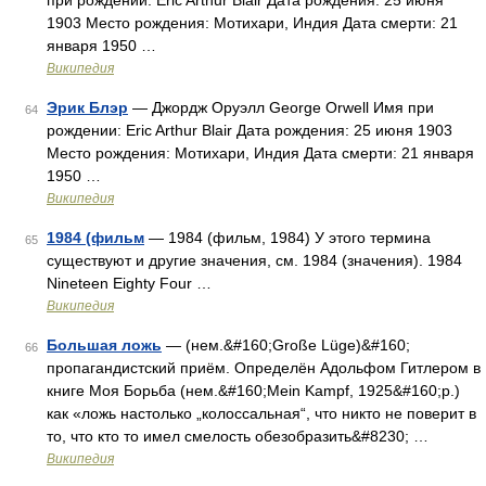
при рождении: Eric Arthur Blair Дата рождения: 25 июня
1903 Место рождения: Мотихари, Индия Дата смерти: 21
января 1950 …
Википедия
Эрик Блэр
— Джордж Оруэлл George Orwell Имя при
64
рождении: Eric Arthur Blair Дата рождения: 25 июня 1903
Место рождения: Мотихари, Индия Дата смерти: 21 января
1950 …
Википедия
1984 (фильм
— 1984 (фильм, 1984) У этого термина
65
существуют и другие значения, см. 1984 (значения). 1984
Nineteen Eighty Four …
Википедия
Большая ложь
— (нем.&#160;Große Lüge)&#160;
66
пропагандистский приём. Определён Адольфом Гитлером в
книге Моя Борьба (нем.&#160;Mein Kampf, 1925&#160;р.)
как «ложь настолько „колоссальная“, что никто не поверит в
то, что кто то имел смелость обезобразить&#8230; …
Википедия